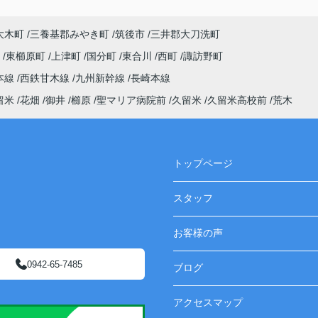
大木町
三養基郡みやき町
筑後市
三井郡大刀洗町
町
東櫛原町
上津町
国分町
東合川
西町
諏訪野町
本線
西鉄甘木線
九州新幹線
長崎本線
留米
花畑
御井
櫛原
聖マリア病院前
久留米
久留米高校前
荒木
トップページ
スタッフ
お客様の声
0942-65-7485
ブログ
アクセスマップ