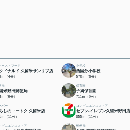
ァーストフード
小学校
クドナルド 久留米サンリブ店
西国分小学校
73ｍ（4分）
570ｍ（8分）
便局
保育園
留米野田郵便局
子鳩保育園
84ｍ（9分）
711ｍ（9分）
ーパー
コンビニエンスストア
らしのユートク 久留米店
セブン-イレブン久留米野田
21ｍ（11分）
855ｍ（11分）
ンビニエンスストア
郵便局