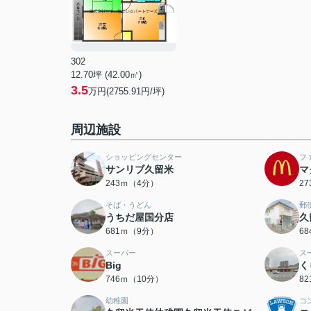
302
12.70坪 (42.00㎡)
3.5
万円(2755.91円/坪)
周辺施設
ショッピングセンター
フ
サンリブ久留米
マ
243ｍ（4分）
2
そば・うどん
郵
うちだ屋国分店
久
681ｍ（9分）
6
スーパー
ス
Big
く
746ｍ（10分）
8
幼稚園
コ