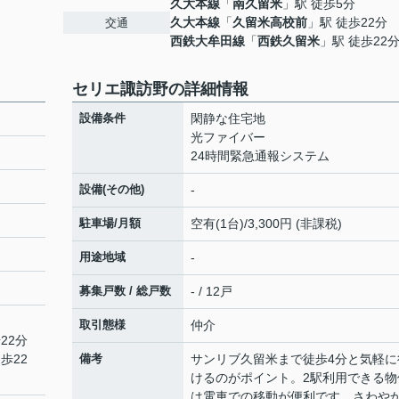
久大本線
「
南久留米
」駅 徒歩5分
久大本線
「
久留米高校前
」駅 徒歩22分
交通
西鉄大牟田線
「
西鉄久留米
」駅 徒歩22
セリエ諏訪野の詳細情報
設備条件
閑静な住宅地
光ファイバー
24時間緊急通報システム
設備(その他)
-
駐車場/月額
空有(1台)/3,300円 (非課税)
用途地域
-
募集戸数 / 総戸数
- / 12戸
取引態様
仲介
22分
歩22
備考
サンリブ久留米まで徒歩4分と気軽に
けるのがポイント。2駅利用できる物
は電車での移動が便利です。さわや