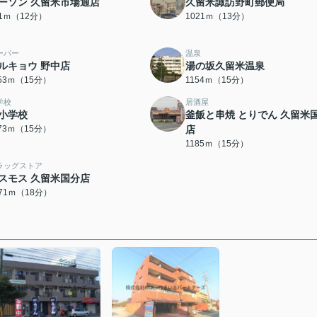
ーソン 久留米市場通店
久留米諏訪野町郵便局
21ｍ（12分）
1021ｍ（13分）
ーパー
温泉
ルキョウ 野中店
湯の坂久留米温泉
153ｍ（15分）
1154ｍ（15分）
学校
居酒屋
小学校
釜飯と串焼 とりでん 久留米
173ｍ（15分）
店
1185ｍ（15分）
ラッグストア
スモス 久留米国分店
371ｍ（18分）