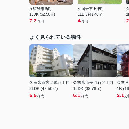
久留米市西町
久留米市上津町
1LDK (62.50㎡)
1LDK (41.40㎡)
1
7.2
4
2
万円
万円
よく見られている物件
久留米市宮ノ陣５丁目
久留米市長門石２丁目
久留米
2LDK (47.50㎡)
1LDK (39.76㎡)
1K (1
5.5
6.1
2.1
万円
万円
万