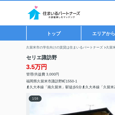
トップ
エリアか
久留米市の学生向けの賃貸は住まいるパートナーズ
久留
セリエ諏訪野
3.5万円
管理/共益費 3,000円
福岡県
久留米市
諏訪野町
1550-1
久大本線「南久留米」駅徒歩5分
久大本線「久留米
1
/
16