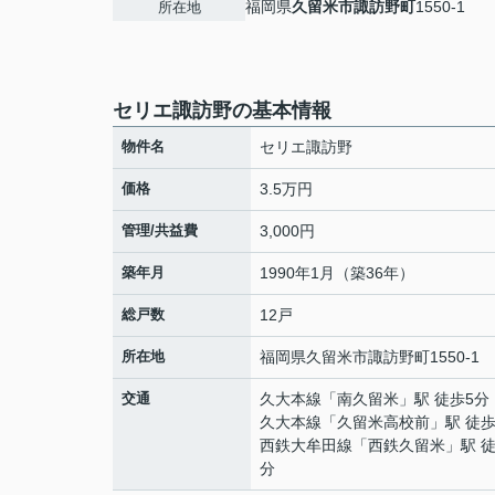
福岡県
久留米市
諏訪野町
1550-1
所在地
セリエ諏訪野の基本情報
物件名
セリエ諏訪野
価格
3.5万円
管理/共益費
3,000円
築年月
1990年1月（築36年）
総戸数
12戸
所在地
福岡県
久留米市
諏訪野町
1550-1
交通
久大本線
「
南久留米
」駅 徒歩5分
久大本線
「
久留米高校前
」駅 徒歩
西鉄大牟田線
「
西鉄久留米
」駅 徒
分