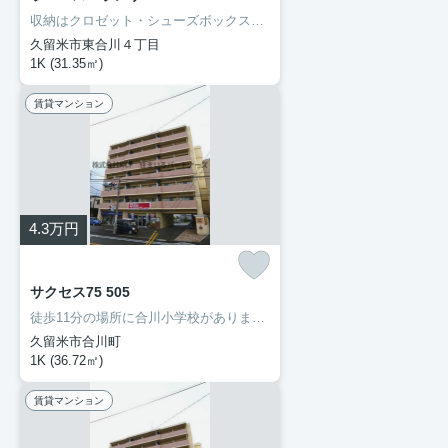
収納はクロゼット・シューズボックスなど豊富なので、広々と空間を利用することも可能です。洗面化粧台を採用しているので、歯ブラシやドライヤーなどをまとめて収納できます。セキュリティ面は、TVインターホン・オートロックなどを設置しているので安全面でも優れております。当社では久大本線久留米大学前周辺の賃貸情報を数多く取り扱っております。引っ越しを検討しているなら、お気軽にご連絡ください。
久留米市東合川４丁目
1K (31.35㎡)
賃貸マンション
4.3
万円
サクセス75 505
徒歩11分の場所に合川小学校があります。部外者の侵入を抑止するオートロック機能で、女性でも安心して暮らすことができます。初期費用のカード決済ができます。駐車場がご利用いただける物件です。久留米市や久大本線久留米大学前付近での新生活をご検討するなら、当社でお部屋探しをしてください。まずはお問い合わせからお待ちしております。
久留米市合川町
1K (36.72㎡)
賃貸マンション