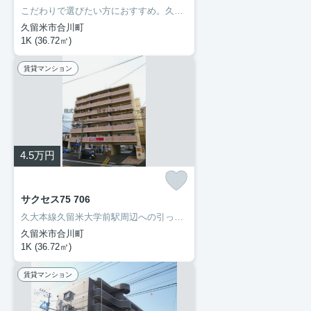
こだわりで選びたい方におすすめ。久留米市エリアで住まいをお探しなら「サクセス75」。セブン-イレブン久留米朝妻店まで徒歩2分と近場にコンビニがあるのもポイント。久留米市や久大本線久留米大学前付近でのお部屋探しは当社にお任せください。お気に入りのお部屋で快適な新生活を始めましょう。
久留米市合川町
1K (36.72㎡)
賃貸マンション
4.5
万円
サクセス75 706
久大本線久留米大学前駅周辺への引っ越しをお考えなら「サクセス75」。エントランスと玄関の2つのロックで守られているので安全面に優れているオートロック機能があります。洗面化粧台はコンセントや照明、大きな鏡などがついているので化粧や身支度を整える際に便利です。当たり前の生活が、より素敵なものに変わります。新たな物件探しはあなたに活力を与えることでしょう。ぜひとも当社をご利用ください。
久留米市合川町
1K (36.72㎡)
賃貸マンション