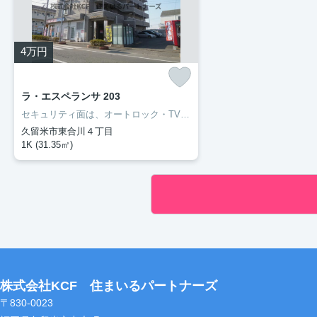
4
万円
ラ・エスペランサ 203
セキュリティ面は、オートロック・TVインターホンなど充実しているので、防犯対策もばっちりです。収納はシューズボックス・クロゼットなど豊富なので、衣類や履き物の整理がしやすく便利です。外装もおしゃれで快適な生活をおくることができるマンションです。丁寧かつ迅速に対応する事がモットーの当社なら、きっと満足していただけるお部屋探しが可能です。久留米市や久大本線久留米大学前付近のことならお任せ下さい。
久留米市東合川４丁目
1K (31.35㎡)
株式会社KCF 住まいるパートナーズ
〒830-0023