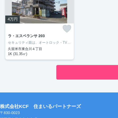
4
万円
ラ・エスペランサ 203
セキュリティ面は、オートロック・TVインターホンなど充実しているので、防犯対策もばっちりです。収納はシューズボックス・クロゼットなど豊富なので、衣類や履き物の整理がしやすく便利です。外装もおしゃれで快適な生活をおくることができるマンションです。丁寧かつ迅速に対応する事がモットーの当社なら、きっと満足していただけるお部屋探しが可能です。久留米市や久大本線久留米大学前付近のことならお任せ下さい。
久留米市東合川４丁目
1K (31.35㎡)
株式会社KCF 住まいるパートナーズ
〒830-0023