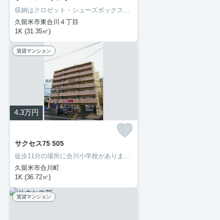
収納はクロゼット・シューズボックスなど豊富なので、広々と空間を利用することも可能です。洗面化粧台を採用しているので、歯ブラシやドライヤーなどをまとめて収納できます。セキュリティ面は、TVインターホン・オートロックなどを設置しているので安全面でも優れております。当社では久大本線久留米大学前周辺の賃貸情報を数多く取り扱っております。引っ越しを検討しているなら、お気軽にご連絡ください。
久留米市東合川４丁目
1K (31.35㎡)
賃貸マンション
4.3
万円
サクセス75 505
徒歩11分の場所に合川小学校があります。部外者の侵入を抑止するオートロック機能で、女性でも安心して暮らすことができます。初期費用のカード決済ができます。駐車場がご利用いただける物件です。久留米市や久大本線久留米大学前付近での新生活をご検討するなら、当社でお部屋探しをしてください。まずはお問い合わせからお待ちしております。
久留米市合川町
1K (36.72㎡)
賃貸マンション