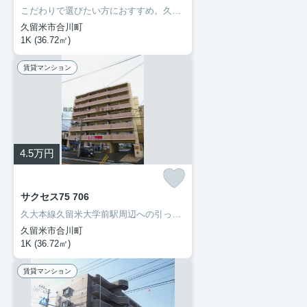
こだわりで選びたい方におすすめ。久留米市エリアで住まいをお探しなら「サクセス75」。セブン-イレブン久留米朝妻店まで徒歩2分と近場にコンビニがあるのもポイント。久留米市や久大本線久留米大学前付近でのお部屋探しは当社にお任せください。お気に入りのお部屋で快適な新生活を始めましょう。
久留米市合川町
1K (36.72㎡)
賃貸マンション
4.5
万円
サクセス75 706
久大本線久留米大学前駅周辺への引っ越しをお考えなら「サクセス75」。エントランスと玄関の2つのロックで守られているので安全面に優れているオートロック機能があります。洗面化粧台はコンセントや照明、大きな鏡などがついているので化粧や身支度を整える際に便利です。当たり前の生活が、より素敵なものに変わります。新たな物件探しはあなたに活力を与えることでしょう。ぜひとも当社をご利用ください。
久留米市合川町
1K (36.72㎡)
賃貸マンション