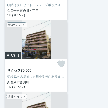
収納はクロゼット・シューズボックスなど豊富なので、広々と空間を利用することも可能です。洗面化粧台を採用しているので、歯ブラシやドライヤーなどをまとめて収納できます。セキュリティ面は、TVインターホン・オートロックなどを設置しているので安全面でも優れております。当社では久大本線久留米大学前周辺の賃貸情報を数多く取り扱っております。引っ越しを検討しているなら、お気軽にご連絡ください。
久留米市東合川４丁目
1K (31.35㎡)
賃貸マンション
4.3
万円
サクセス75 505
徒歩11分の場所に合川小学校があります。部外者の侵入を抑止するオートロック機能で、女性でも安心して暮らすことができます。初期費用のカード決済ができます。駐車場がご利用いただける物件です。久留米市や久大本線久留米大学前付近での新生活をご検討するなら、当社でお部屋探しをしてください。まずはお問い合わせからお待ちしております。
久留米市合川町
1K (36.72㎡)
賃貸マンション