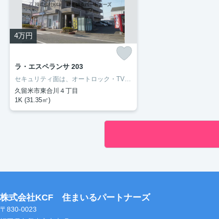
4
万円
ラ・エスペランサ 203
セキュリティ面は、オートロック・TVインターホンなど充実しているので、防犯対策もばっちりです。収納はシューズボックス・クロゼットなど豊富なので、衣類や履き物の整理がしやすく便利です。外装もおしゃれで快適な生活をおくることができるマンションです。丁寧かつ迅速に対応する事がモットーの当社なら、きっと満足していただけるお部屋探しが可能です。久留米市や久大本線久留米大学前付近のことならお任せ下さい。
久留米市東合川４丁目
1K (31.35㎡)
株式会社KCF 住まいるパートナーズ
〒830-0023