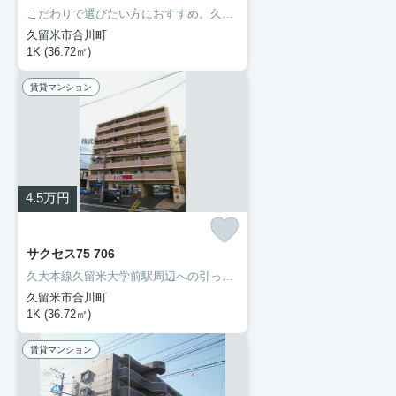
こだわりで選びたい方におすすめ。久留米市エリアで住まいをお探しなら「サクセス75」。セブン-イレブン久留米朝妻店まで徒歩2分と近場にコンビニがあるのもポイント。久留米市や久大本線久留米大学前付近でのお部屋探しは当社にお任せください。お気に入りのお部屋で快適な新生活を始めましょう。
久留米市合川町
1K (36.72㎡)
賃貸マンション
4.5
万円
サクセス75 706
久大本線久留米大学前駅周辺への引っ越しをお考えなら「サクセス75」。エントランスと玄関の2つのロックで守られているので安全面に優れているオートロック機能があります。洗面化粧台はコンセントや照明、大きな鏡などがついているので化粧や身支度を整える際に便利です。当たり前の生活が、より素敵なものに変わります。新たな物件探しはあなたに活力を与えることでしょう。ぜひとも当社をご利用ください。
久留米市合川町
1K (36.72㎡)
賃貸マンション