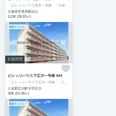
「ビレッジハウス荒木一号棟」：久留米市エリアの新居にピッタリ。徒歩25分の距離に久留米市立荒木中学校があるのも魅力。風通しが良く、熱がこもりにくいので、室内が暑くなりにくいです。久留米市エリアでの新生活をご検討の方に、素敵な暮らしを当社のスタッフが全力でサポート致します。鹿児島本線荒木付近の情報も満載です。
久留米市荒木町白口
1LDK (39.83㎡)
賃貸マンション
3.59
万円
ビレッジハウス下広川一号棟 404
「ビレッジハウス下広川一号棟」：八女郡広川町エリアの新居にピッタリ。下広川保育園が徒歩5分の場所にあります。快適な暮らしがしたいとお考えの方に、ぜひご紹介したい街があります。それは八女郡広川町エリアです。住環境が整っているので、不便さをあまり感じない生活が可能です。ぜひお気軽にご連絡下さい。
八女郡広川町大字広川
3DK (53.08㎡)
賃貸マンション