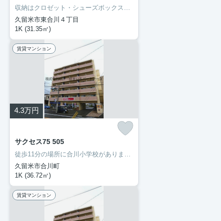
収納はクロゼット・シューズボックスなど豊富なので、広々と空間を利用することも可能です。洗面化粧台を採用しているので、歯ブラシやドライヤーなどをまとめて収納できます。セキュリティ面は、TVインターホン・オートロックなどを設置しているので安全面でも優れております。当社では久大本線久留米大学前周辺の賃貸情報を数多く取り扱っております。引っ越しを検討しているなら、お気軽にご連絡ください。
久留米市東合川４丁目
1K (31.35㎡)
賃貸マンション
4.3
万円
サクセス75 505
徒歩11分の場所に合川小学校があります。部外者の侵入を抑止するオートロック機能で、女性でも安心して暮らすことができます。初期費用のカード決済ができます。駐車場がご利用いただける物件です。久留米市や久大本線久留米大学前付近での新生活をご検討するなら、当社でお部屋探しをしてください。まずはお問い合わせからお待ちしております。
久留米市合川町
1K (36.72㎡)
賃貸マンション