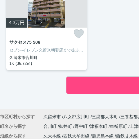
4.3
万円
サクセス75 506
セブン-イレブン久留米朝妻店まで徒歩2分と近場にコンビニがあるのもポイント。お手入れしやすいように工夫されているので綺麗な状態を保ちやすい洗面化粧台が付いています。マンションタイプのお部屋です。住まい探しの際には、実際に住んでみた時のことを想像しながら進めていくことが大事です。より良い住まいをご提供致します。
久留米市合川町
1K (36.72㎡)
市区町村から探す
久留米市
八女郡広川町
三潴郡大木町
三養基郡
町名から探す
合川町
御井町
野中町
津福本町
東櫛原町
上
沿線から探す
久大本線
西鉄大牟田線
鹿児島本線
西鉄甘木線